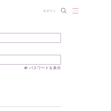
ログイン
パスワードを表示