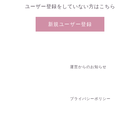
ユーザー登録をしていない方はこちら
新規ユーザー登録
運営からのお知らせ
プライバシーポリシー