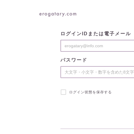
コ
ン
テ
ン
ログインIDまたは電子メール
ツ
へ
ス
パスワード
キ
ッ
プ
ログイン状態を保存する