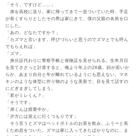
「そう、ですけど……」
弟を高校に送り、家に帰ってきて一息ついていた時、手足
が長くすらりとしたその男は家にきて、僕の父親の名前を口
にした。
「あの、どなたですか？」
「カズマと言います。呼びづらいと思うのでズマとでも呼ん
でもらえれば」
「ズマ」
身分証代わりに警察手帳と保険証を見せられる。生年月日
を見てささっと計算すると、俺より年上の28歳。顔が若いか
らか、あまり自分と年が離れているようにも思えない。マネ
キンのような体型に作り物のような美形で、目を見て話すの
にどぎまぎしてしまう。
「君がミレくん？」
「そうです」
「弟くんは授業中か」
「夕方には迎えに行くつもりです」
そう言うとズマはペットボトルのお茶を飲み、ふうーと長
くため息をついた。ズマは家に入ってきたばかりなのに、ま