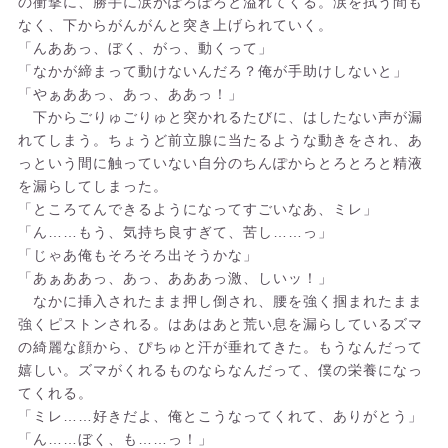
の衝撃に、勝手に涙がぽろぽろと溢れてくる。涙を拭う間も
なく、下からがんがんと突き上げられていく。
「んああっ、ぼく、がっ、動くって」
「なかが締まって動けないんだろ？俺が手助けしないと」
「やぁああっ、あっ、ああっ！」
下からごりゅごりゅと突かれるたびに、はしたない声が漏
れてしまう。ちょうど前立腺に当たるような動きをされ、あ
っという間に触っていない自分のちんぽからとろとろと精液
を漏らしてしまった。
「ところてんできるようになってすごいなあ、ミレ」
「ん……もう、気持ち良すぎて、苦し……っ」
「じゃあ俺もそろそろ出そうかな」
「あぁああっ、あっ、あああっ激、しいッ！」
なかに挿入されたまま押し倒され、腰を強く掴まれたまま
強くピストンされる。はあはあと荒い息を漏らしているズマ
の綺麗な顔から、ぴちゅと汗が垂れてきた。もうなんだって
嬉しい。ズマがくれるものならなんだって、僕の栄養になっ
てくれる。
「ミレ……好きだよ、俺とこうなってくれて、ありがとう」
「ん……ぼく、も……っ！」