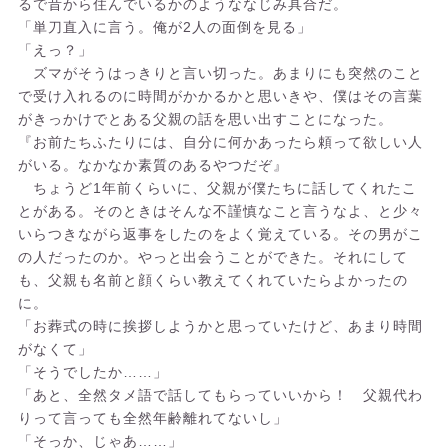
るで昔から住んでいるかのようななじみ具合だ。
「単刀直入に言う。俺が2人の面倒を見る」
「えっ？」
ズマがそうはっきりと言い切った。あまりにも突然のこと
で受け入れるのに時間がかかるかと思いきや、僕はその言葉
がきっかけでとある父親の話を思い出すことになった。
『お前たちふたりには、自分に何かあったら頼って欲しい人
がいる。なかなか素質のあるやつだぞ』
ちょうど1年前くらいに、父親が僕たちに話してくれたこ
とがある。そのときはそんな不謹慎なこと言うなよ、と少々
いらつきながら返事をしたのをよく覚えている。その男がこ
の人だったのか。やっと出会うことができた。それにして
も、父親も名前と顔くらい教えてくれていたらよかったの
に。
「お葬式の時に挨拶しようかと思っていたけど、あまり時間
がなくて」
「そうでしたか……」
「あと、全然タメ語で話してもらっていいから！ 父親代わ
りって言っても全然年齢離れてないし」
「そっか、じゃあ……」