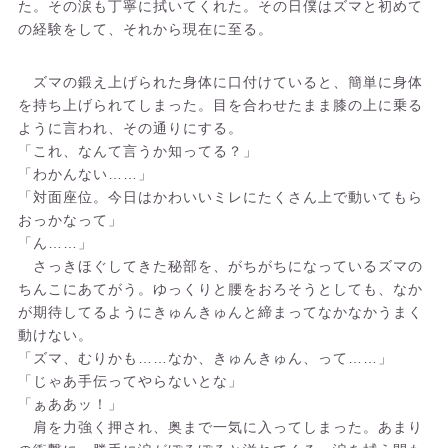
た。その涙も丁寧に拭いてくれた。その日僕はズマと初めて
の経験をして、それから現在に至る。
ズマの鍛え上げられた身体に口付けていると、簡単に身体
を持ち上げられてしまった。目を合わせたまま膝の上に乗る
ように言われ、その通りにする。
「これ、なんて言うか知ってる？」
「わかんない……」
「対面座位。今日はかわいいミレにたくさん上で動いてもら
おっかなって」
「ん……」
さっきほぐしてきた秘部を、がちがちになっているズマの
ちんこにあてがう。ゆっくりと腰をおろそうとしても、なか
が期待してるようにきゅんきゅんと締まってなかなかうまく
動けない。
「ズマ、むりかも……なか、きゅんきゅん、って……」
「じゃあ手伝ってやらないとな」
「ぁああッ！」
肩を力強く押され、奥まで一気に入ってしまった。あまり