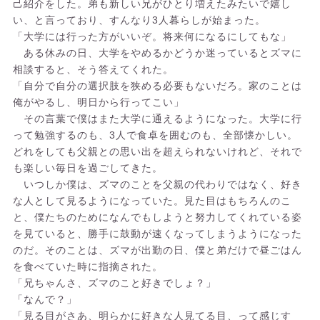
己紹介をした。弟も新しい兄がひとり増えたみたいで嬉し
い、と言っており、すんなり3人暮らしが始まった。
「大学には行った方がいいぞ。将来何になるにしてもな」
ある休みの日、大学をやめるかどうか迷っているとズマに
相談すると、そう答えてくれた。
「自分で自分の選択肢を狭める必要もないだろ。家のことは
俺がやるし、明日から行ってこい」
その言葉で僕はまた大学に通えるようになった。大学に行
って勉強するのも、3人で食卓を囲むのも、全部懐かしい。
どれをしても父親との思い出を超えられないけれど、それで
も楽しい毎日を過ごしてきた。
いつしか僕は、ズマのことを父親の代わりではなく、好き
な人として見るようになっていた。見た目はもちろんのこ
と、僕たちのためになんでもしようと努力してくれている姿
を見ていると、勝手に鼓動が速くなってしまうようになった
のだ。そのことは、ズマが出勤の日、僕と弟だけで昼ごはん
を食べていた時に指摘された。
「兄ちゃんさ、ズマのこと好きでしょ？」
「なんで？」
「見る目がさあ、明らかに好きな人見てる目、って感じす