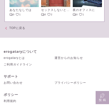
あなたなしでは
セックスしないと出られない部屋【☀×🌟の場合】
夜のオフィスに
熱
0
1
0
2
0
1
TOPに戻る
erogataryについて
erogataryとは
運営からのお知らせ
ご利用ガイドライン
サポート
お問い合わせ
プライバシーポリシー
ポリシー
投 稿
利用規約