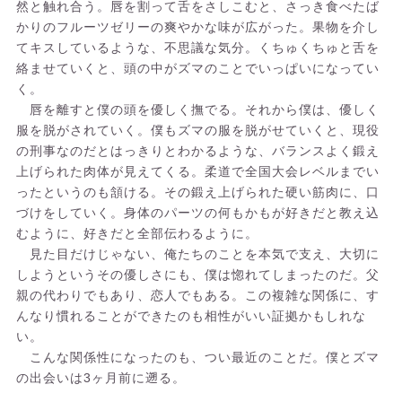
然と触れ合う。唇を割って舌をさしこむと、さっき食べたば
かりのフルーツゼリーの爽やかな味が広がった。果物を介し
てキスしているような、不思議な気分。くちゅくちゅと舌を
絡ませていくと、頭の中がズマのことでいっぱいになってい
く。
唇を離すと僕の頭を優しく撫でる。それから僕は、優しく
服を脱がされていく。僕もズマの服を脱がせていくと、現役
の刑事なのだとはっきりとわかるような、バランスよく鍛え
上げられた肉体が見えてくる。柔道で全国大会レベルまでい
ったというのも頷ける。その鍛え上げられた硬い筋肉に、口
づけをしていく。身体のパーツの何もかもが好きだと教え込
むように、好きだと全部伝わるように。
見た目だけじゃない、俺たちのことを本気で支え、大切に
しようというその優しさにも、僕は惚れてしまったのだ。父
親の代わりでもあり、恋人でもある。この複雑な関係に、す
んなり慣れることができたのも相性がいい証拠かもしれな
い。
こんな関係性になったのも、つい最近のことだ。僕とズマ
の出会いは3ヶ月前に遡る。