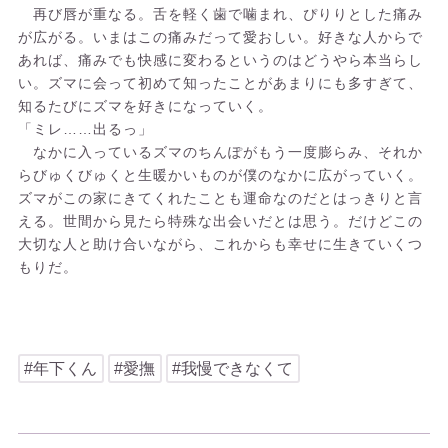
再び唇が重なる。舌を軽く歯で噛まれ、ぴりりとした痛み
が広がる。いまはこの痛みだって愛おしい。好きな人からで
あれば、痛みでも快感に変わるというのはどうやら本当らし
い。ズマに会って初めて知ったことがあまりにも多すぎて、
知るたびにズマを好きになっていく。
「ミレ……出るっ」
なかに入っているズマのちんぽがもう一度膨らみ、それか
らびゅくびゅくと生暖かいものが僕のなかに広がっていく。
ズマがこの家にきてくれたことも運命なのだとはっきりと言
える。世間から見たら特殊な出会いだとは思う。だけどこの
大切な人と助け合いながら、これからも幸せに生きていくつ
もりだ。
#年下くん
#愛撫
#我慢できなくて