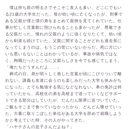
僕は持ち前の明るさでそこそこ友人も多い、どこにでもい
る21歳の大学生だった。母が幼い頃に亡くなったが、刑事で
ある父親が僕と僕の弟をまとめて面倒を見てくれていた。仕
事が忙しく児童館に預けられることも多かったが、尊敬でき
る父親だった。憧れの父親のように強くなりたくて、幼い頃
から剣道も続けていた。父親に関することがどれも過去形に
なってしまうのは、もうこの世にいないからだ。死に方にい
いも悪いもないことはわかっているが、事故や病気ではな
く、殉職だったところに父親らしさを今でも感じてしまう。
「俺たちどうすんだよ……」
葬式の日、弟が弱々しく発した言葉が頭にこびりついて離
れない。講義も友達に会うのも楽しみだった大学も休みがち
になった。とても勉強する気になどなれない。車の免許は持
っていたから、高校生の弟を高校まで送っていくなどサポー
トできる部分はしていたが、だんだん限界に近づいていた。
ご飯もそこまで食べていなかったから、どんどん痩せていっ
た。大量に取りこぼした単位がある大学を辞めて就職しよう
かと考えていた時、その人がやってきた。
「ハヤテさんの息子さんだよね？」