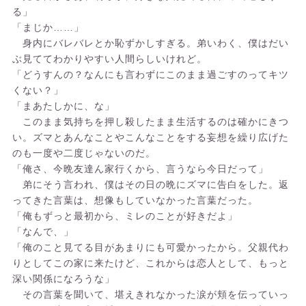
る」
「まじか……」
身内にバレバレとか恥ずかしすぎる。弟いわく、僕はだい
ぶ見ててわかりやすい人間らしいけれど。
「どうすんの？なんにも言わずにこのまま過ごすのってキツ
くない？」
「まあたしかに、な」
このまま気持ちを押し殺したまま生活するのは確かにきつ
い。ズマとあんなことやこんなことをする妄想を繰り広げた
のも一度や二度じゃないのだ。
「俺さ、今晩友達ん家行くから、言うなら今日だって」
弟にそう言われ、僕はその日の晩にズマに告白をした。返
ってきた言葉は、想像もしていなかった言葉だった。
「俺もずっと最初から、ミレのことが好きだよ」
「なんで、」
「俺のこと見てる目があまりにも可愛かったから。父親代わ
りとしてこの家に来たけど、これからは恋人として、もっと
深い関係になろうな」
その言葉を聞いて、堪えきれなかった涙が頬を伝っていっ