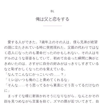
BL
俺は父と恋をする
愛する人ができた。7歳年上のその人は、僕ら兄弟が絶望
の淵に立たされている時に突然現れた。父親の代わりではな
く恋人になったのも運命だったのかもしれない。その人はモ
デルのような容姿をしていて、初めて出会った瞬間に胸がと
きめいたのは、さすがに自分の好みがはっきりしすぎている
なと恥ずかしくなったのを覚えている。
「なんでこんなにかっこいいの……？」
「ミレはいつも俺のこと褒めてくれるな」
「そんな……そう思ってるから素直にそう言ってるだけなの
に」
まっすぐな瞳に射抜かれそうになりながら、なんとかその
顔を見つめながら言葉を紡ぐ。ズマの唇が近づいてきて、自