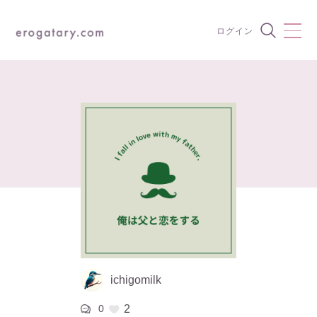
コ
ン
ログイン
テ
ン
ツ
へ
ス
キ
ッ
プ
ichigomilk
0
2